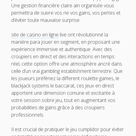
Une gestion financière claire ain organisée vous
permettra de suivre vos ne vos gains, vos pertes et
d’éviter toute mauvaise surprise.
site de casino en ligne
live ont révolutionné la
manière para jouer en segment, en proposant une
expérience immersive et authentique. Avec des
croupiers en direct et des interactions en temps
réel, cette option offre une atmosphère ancré dans
celle d’un vrai gambling establishment terrestre. Que
les joueurs préfériez la different roulette games, le
blackjack systems le baccarat, ces jeux en direct
apportent une dimension comune et excitante à
votre session sobre jeu, tout en augmentant vos
probabilities de gains grâce à des croupiers
professionnels.
Il est crucial de pratiquer le jeu cumplidor pour éviter