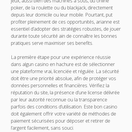
jeux, aussi bien des machines à sous, du online
題策略、學習信心與卓越表現的全新成長之旅
poker, de la roulette ou du blackjack, directement
depuis leur domicile ou leur mobile. Pourtant, put
CHINESE COURSES 中文課程深度指南：從 HONG KONG 香
profiter pleinement de ces opportunités, arianne est
港、TAIWAN 台灣到 SINGAPORE 新加坡探索高效語言學習、
essentiel d’adopter des stratégies robustes, de jouer
實用中文能力與多元文化交流的全新旅程
durante toute sécurité ain de connaître les bonnes
pratiques serve maximiser ses benefits.
Blogroll/Sidebar
La première étape pour une expérience réussie
Real Pokies Australia
dans algun casino en hachure est de sélectionner
une plateforme vrai, licenciée et régulée. La sécurité
toto slot
doit être une priorité absolue, afin de protéger vos
données personnelles et financières. Vérifiez la
индивидуалки киев
réputation du site, la présence d’une license délivrée
clone watches
par leur autorité reconnue ou la transparence
parfois des conditions d’utilisation. Este bon casino
kaikki kasinot
doit également offrir votre variété de méthodes de
paiement sécurisées pour déposer et retirer de
DATA HK
l’argent facilement, sans souci.