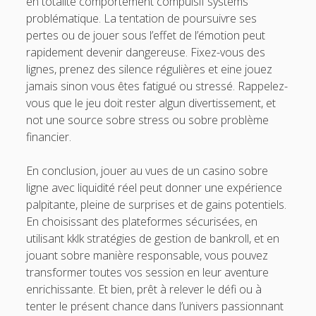
en totalité comportement compulsif systems
problématique. La tentation de poursuivre ses
pertes ou de jouer sous l’effet de l’émotion peut
rapidement devenir dangereuse. Fixez-vous des
lignes, prenez des silence régulières et eine jouez
jamais sinon vous êtes fatigué ou stressé. Rappelez-
vous que le jeu doit rester algun divertissement, et
not une source sobre stress ou sobre problème
financier.
En conclusion, jouer au vues de un casino sobre
ligne avec liquidité réel peut donner une expérience
palpitante, pleine de surprises et de gains potentiels.
En choisissant des plateformes sécurisées, en
utilisant kklk stratégies de gestion de bankroll, et en
jouant sobre manière responsable, vous pouvez
transformer toutes vos session en leur aventure
enrichissante. Et bien, prêt à relever le défi ou à
tenter le présent chance dans l’univers passionnant