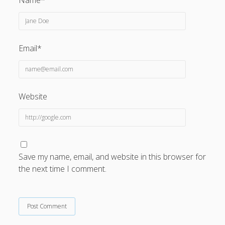
Name*
Email*
Website
Save my name, email, and website in this browser for
the next time I comment.