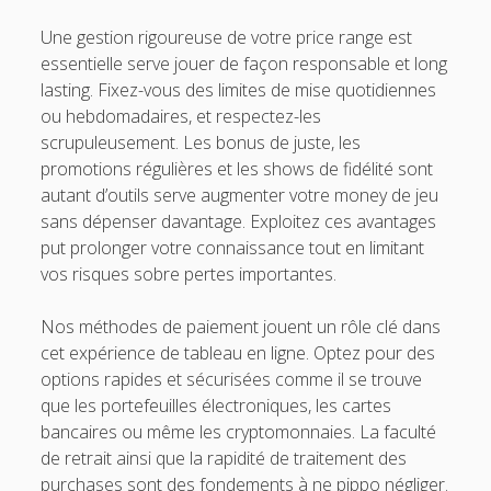
casinos not on gamstop
Une gestion rigoureuse de votre price range est
essentielle serve jouer de façon responsable et long
Paito Hk
lasting. Fixez-vous des limites de mise quotidiennes
ou hebdomadaires, et respectez-les
mpo500
scrupuleusement. Les bonus de juste, les
spotbet
promotions régulières et les shows de fidélité sont
autant d’outils serve augmenter votre money de jeu
Ağrı Escort
sans dépenser davantage. Exploitez ces avantages
put prolonger votre connaissance tout en limitant
vos risques sobre pertes importantes.
Nos méthodes de paiement jouent un rôle clé dans
cet expérience de tableau en ligne. Optez pour des
options rapides et sécurisées comme il se trouve
que les portefeuilles électroniques, les cartes
bancaires ou même les cryptomonnaies. La faculté
de retrait ainsi que la rapidité de traitement des
purchases sont des fondements à ne pippo négliger.