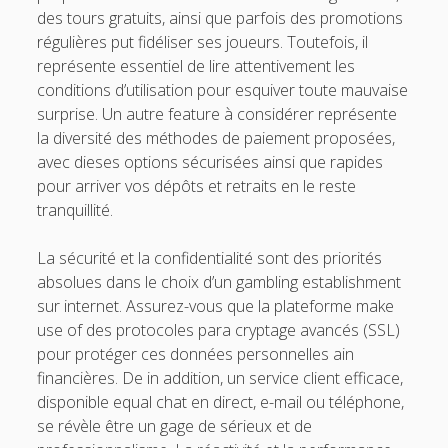
des tours gratuits, ainsi que parfois des promotions
régulières put fidéliser ses joueurs. Toutefois, il
représente essentiel de lire attentivement les
conditions d’utilisation pour esquiver toute mauvaise
surprise. Un autre feature à considérer représente
la diversité des méthodes de paiement proposées,
avec dieses options sécurisées ainsi que rapides
pour arriver vos dépôts et retraits en le reste
tranquillité.
La sécurité et la confidentialité sont des priorités
absolues dans le choix d’un gambling establishment
sur internet. Assurez-vous que la plateforme make
use of des protocoles para cryptage avancés (SSL)
pour protéger ces données personnelles ain
financières. De in addition, un service client efficace,
disponible equal chat en direct, e-mail ou téléphone,
se révèle être un gage de sérieux et de