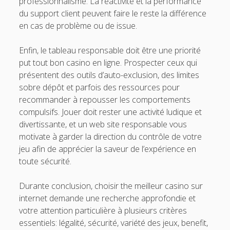
professionnalisme. La réactivité et la performance
du support client peuvent faire le reste la différence
en cas de problème ou de issue.
Enfin, le tableau responsable doit être une priorité
put tout bon casino en ligne. Prospecter ceux qui
présentent des outils d’auto-exclusion, des limites
sobre dépôt et parfois des ressources pour
recommander à repousser les comportements
compulsifs. Jouer doit rester une activité ludique et
divertissante, et un web site responsable vous
motivate à garder la direction du contrôle de votre
jeu afin de apprécier la saveur de l’expérience en
toute sécurité.
Durante conclusion, choisir the meilleur casino sur
internet demande une recherche approfondie et
votre attention particulière à plusieurs critères
essentiels: légalité, sécurité, variété des jeux, benefit,