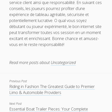
service client ainsi que responsabilité. En suivant ces
conseils, les joueurs pourrez profiter d’une
expérience de tableau agréable, sécurisée et
potentiellement lucrative. O qual vous soyez
débutant ou joueur expérimenté, le bon internet site
peut transformer toutes vos session en un moment
excitant et enrichissant. Bonne chance et amusez-
vous en le reste responsabilité!
Read more posts about
Uncategorized
Previous Post
Riding in Fashion The Greatest Guide to Premier
Limo & Automobile Providers
Next Post
Essential Boat Trailer Pieces: Your Complete