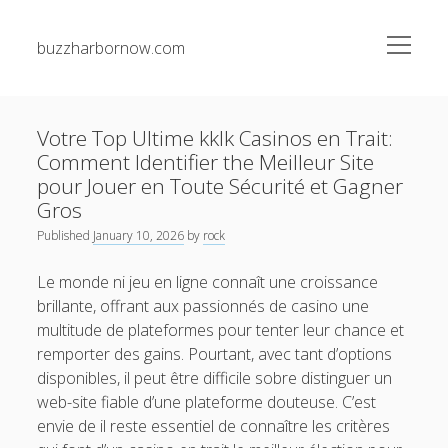
open
buzzharbornow.com
menu
Sidebar
Search
Search
Votre Top Ultime kklk Casinos en Trait:
Comment Identifier the Meilleur Site
Recent Posts
pour Jouer en Toute Sécurité et Gagner
Gros
CRONABLE. AI: REIMAGINING PLANNED AUTOMATION WITH
Published
January 10, 2026
by
rock
BRILLIANT WORKFLOWS FOR THE MODERN DIGITAL
WORLD
Le monde ni jeu en ligne connaît une croissance
brillante, offrant aux passionnés de casino une
Maximize Your Forex Trading Earnings with FX Rebates A
multitude de plateformes pour tenter leur chance et
thorough Guide
remporter des gains. Pourtant, avec tant d’options
Unlocking Reward Profits with Exness Cashback Offers
disponibles, il peut être difficile sobre distinguer un
The greatest Guide to Gambling establishment Betting
web-site fiable d’une plateforme douteuse. C’est
Success Techniques, Tips, and Insider Secrets for Being
envie de il reste essentiel de connaître les critères
successful Big